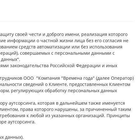
защиту своей чести и доброго имени, реализация которого
ие информации о частной жизни лица без его согласия не
ованием средств автоматизации или без использования
(операций), совершаемых с персональными данными с
 данных".
иями законодательства Российской Федерации и иных
сотрудников ООО "Компания "Времена года" (далее Оператор)
иальности сведений о Клиенте, предоставленных Клиентом
 норм, регулирующих обработку персональных данных
ору аутсорсинга, которая в дальнейшем также именуется
 Клиентом, права которого нарушены, за причиненный таким
требования к любой из указанных организаций. Принципы
ре аутсорсинга.
х данных).