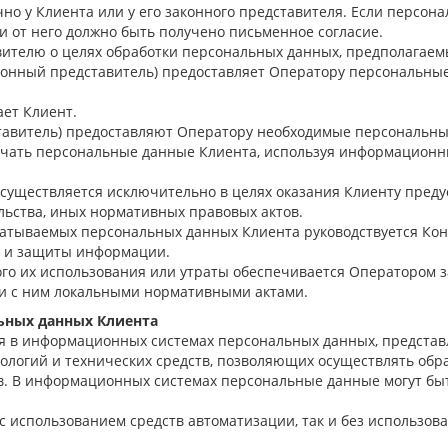
чно у Клиента или у его законного представителя. Если персон
 и от него должно быть получено письменное согласие.
авителю о целях обработки персональных данных, предполагаем
аконный представитель) предоставляет Оператору персональны
ает Клиент.
ставитель) предоставляют Оператору необходимые персональны
олучать персональные данные Клиента, используя информацион
существляется исключительно в целях оказания Клиенту преду
ьства, иных нормативных правовых актов.
батываемых персональных данных Клиента руководствуется К
х и защиты информации.
го их использования или утраты обеспечивается Оператором за
ии с ним локальными нормативными актами.
льных данных Клиента
ся в информационных системах персональных данных, предста
ологий и технических средств, позволяющих осуществлять обр
тв. В информационных системах персональные данные могут б
 с использованием средств автоматизации, так и без использов