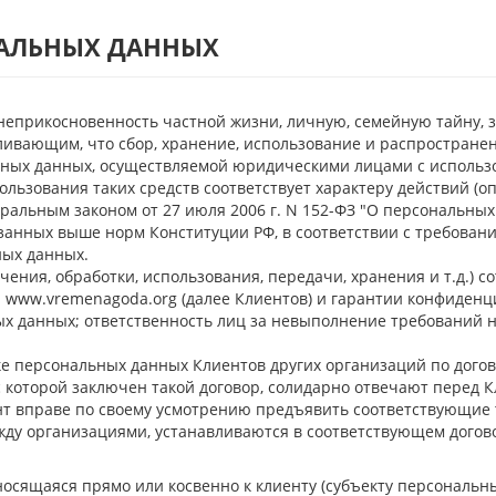
НАЛЬНЫХ ДАННЫХ
 неприкосновенность частной жизни, личную, семейную тайну, 
ливающим, что сбор, хранение, использование и распространен
ьных данных, осуществляемой юридическими лицами с использ
пользования таких средств соответствует характеру действий 
ральным законом от 27 июля 2006 г. N 152-ФЗ "О персональных
анных выше норм Конституции РФ, в соответствии с требован
ных данных.
чения, обработки, использования, передачи, хранения и т.д.) 
 www.vremenagoda.org (далее Клиентов) и гарантии конфиденц
ых данных; ответственность лиц за невыполнение требований
е персональных данных Клиентов других организаций по догов
с которой заключен такой договор, солидарно отвечают перед
т вправе по своему усмотрению предъявить соответствующие 
ду организациями, устанавливаются в соответствующем догово
осящаяся прямо или косвенно к клиенту (субъекту персональны