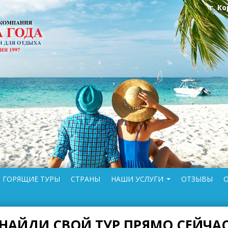
г. К
ГОРЯЩИЕ ТУРЫ
СТРАНЫ
НАШИ УСЛУГИ
ОТЗЫВЫ
НАЙДИ СВОЙ ТУР ПРЯМО СЕЙЧА