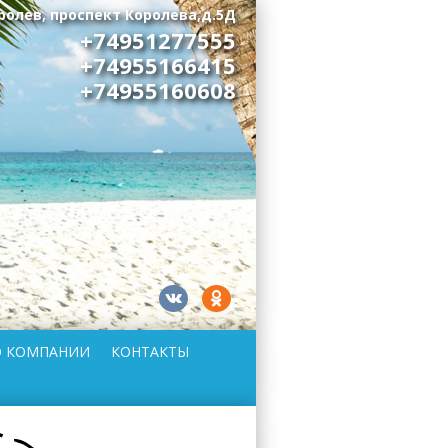
оролев, проспект Королева,д.5Д
+74951277555
+74955166415
+74955160608
О КОМПАНИИ
КОНТАКТЫ
С